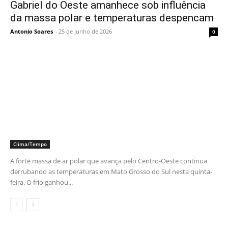
Gabriel do Oeste amanhece sob influência
da massa polar e temperaturas despencam
Antonio Soares
-
25 de junho de 2026
0
Clima/Tempo
A forte massa de ar polar que avança pelo Centro-Oeste continua
derrubando as temperaturas em Mato Grosso do Sul nesta quinta-
feira. O frio ganhou...