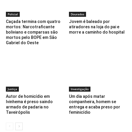
Policial
Dourados
Caçada termina com quatro
Jovem é baleado por
mortos: Narcotraficante
atiradores na loja do pai e
boliviano e comparsas são
morre a caminho do hospital
mortos pelo BOPE em São
Gabriel do Oeste
Justiça
Investigação
Autor de homicídio em
Um dia após matar
Ivinhema é preso saindo
companheira, homem se
armado de padaria no
entrega e acaba preso por
Taveirópolis
feminicídio