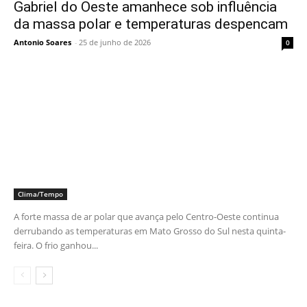
Gabriel do Oeste amanhece sob influência
da massa polar e temperaturas despencam
Antonio Soares
-
25 de junho de 2026
0
Clima/Tempo
A forte massa de ar polar que avança pelo Centro-Oeste continua
derrubando as temperaturas em Mato Grosso do Sul nesta quinta-
feira. O frio ganhou...