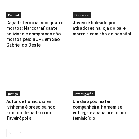
Policial
Dourados
Caçada termina com quatro
Jovem é baleado por
mortos: Narcotraficante
atiradores na loja do pai e
boliviano e comparsas são
morre a caminho do hospital
mortos pelo BOPE em São
Gabriel do Oeste
Justiça
Investigação
Autor de homicídio em
Um dia após matar
Ivinhema é preso saindo
companheira, homem se
armado de padaria no
entrega e acaba preso por
Taveirópolis
feminicídio