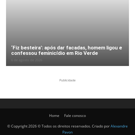
‘Fiz besteira’: após dar facadas, homem ligou e
confessou feminicídio em Rio Verde
6 de agosto de 2026
Publicidade
Home
Fale conosco
© Copyright 2026 © Todos os direitos reservados. Criado por
Alexandre
Pavon