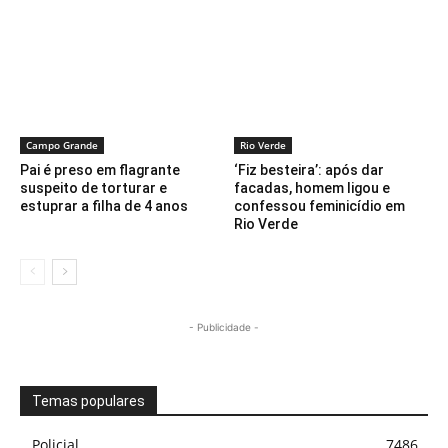
Campo Grande
Rio Verde
Pai é preso em flagrante
‘Fiz besteira’: após dar
suspeito de torturar e
facadas, homem ligou e
estuprar a filha de 4 anos
confessou feminicídio em
Rio Verde
- Publicidade -
Temas populares
Policial
7486